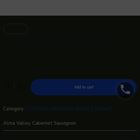
IN STOCK
Альма Валлей. Каберне Совиньон
550
₽
-
+
phone
Add to cart
Category:
РУССКОЕ КРАСНОЕ ВИНО | 125мл |
Alma Valley. Cabernet Sauvignon
Reviews (0)