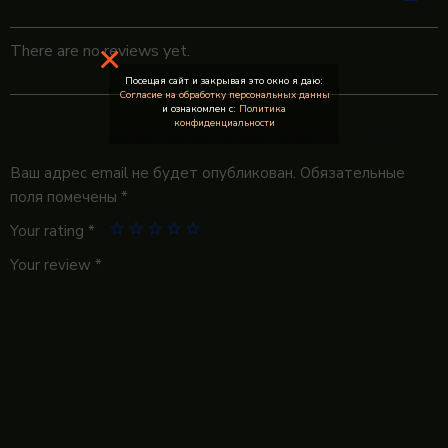
×
There are no reviews yet.
Посещая сайт и закрывая это окно я даю:
Согласие на обработку персональных данны
и ознакомлен с:
Политика
конфиденциальности
Be the first to review “Альма Валлей. Каберне Совиньон”
Ваш адрес email не будет опубликован.
Обязательные
поля помечены
*
Your rating
*
Your review
*