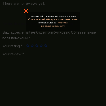
There are no reviews yet.
×
Посещая сайт и закрывая это окно я даю:
Согласие на обработку персональных данны
и ознакомлен с:
Политика
Be the first to review “Американо / 160 мл.”
конфиденциальности
Ваш адрес email не будет опубликован.
Обязательные
поля помечены
*
Your rating
*
Your review
*