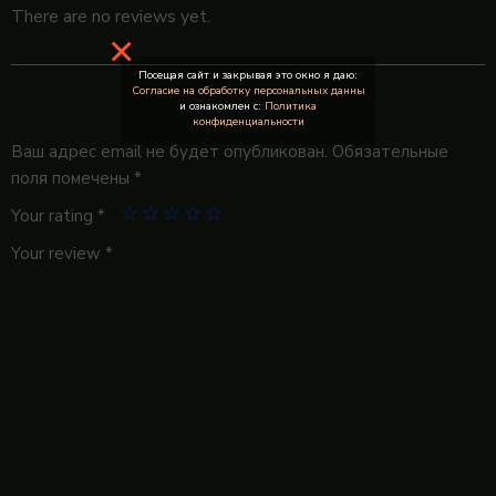
There are no reviews yet.
×
Посещая сайт и закрывая это окно я даю:
Согласие на обработку персональных данны
и ознакомлен с:
Политика
Be the first to review “Апельсин”
конфиденциальности
Ваш адрес email не будет опубликован.
Обязательные
поля помечены
*
Your rating
*
Your review
*