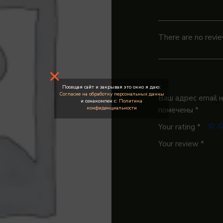
Reviews (0)
There are no revie
×
Be the first to re
Посещая сайт и закрывая это окно я даю:
Согласие на обработку персональных данны
Ваш адрес email 
и ознакомлен с:
Политика
конфиденциальности
помечены
*
Your rating
*
Your review
*