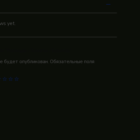
ws yet.
view “Авокадо / Томаты / Брынза”
не будет опубликован.
Обязательные поля