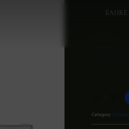
Ple
БАНКЕ
IN STOCK
Авокадо / Т
215
₽
-
+
Category:
Добави