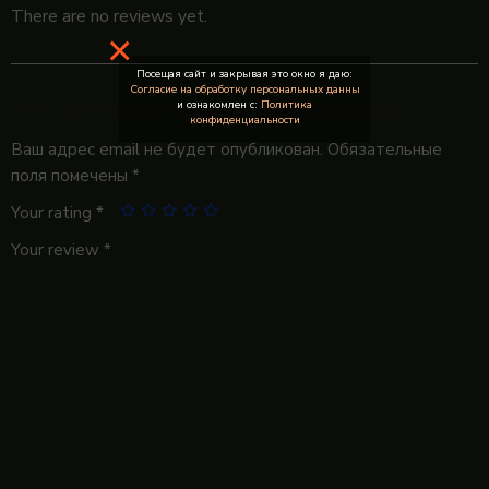
There are no reviews yet.
×
Посещая сайт и закрывая это окно я даю:
Согласие на обработку персональных данны
и ознакомлен с:
Политика
Be the first to review “Двойной Американо / 320 мл.”
конфиденциальности
Ваш адрес email не будет опубликован.
Обязательные
поля помечены
*
Your rating
*
Your review
*