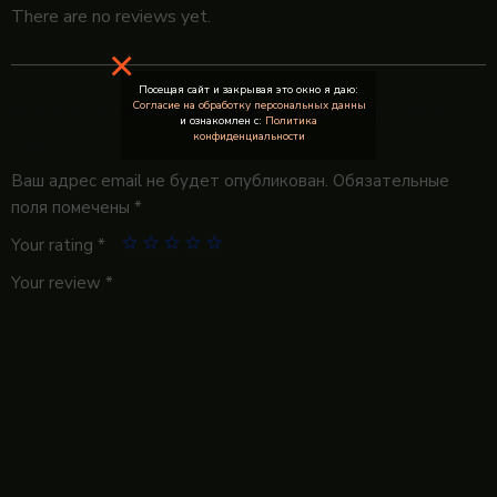
There are no reviews yet.
×
Посещая сайт и закрывая это окно я даю:
Согласие на обработку персональных данны
Be the first to review “Деревенский салат из огурцов и
и ознакомлен с:
Политика
конфиденциальности
редиса”
Ваш адрес email не будет опубликован.
Обязательные
поля помечены
*
Your rating
*
Your review
*