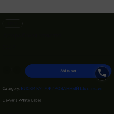
IN STOCK
Дюарс белая этикетка
500
₽
-
+
phone
Add to cart
Category:
ВИСКИ КУПАЖИРОВАННЫЙ Шотландия
Dewar’s White Label
Reviews (0)