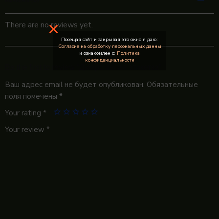
×
There are no reviews yet.
Посещая сайт и закрывая это окно я даю:
Согласие на обработку персональных данны
и ознакомлен с:
Политика
конфиденциальности
Be the first to review “Дюарс белая этикетка”
Ваш адрес email не будет опубликован.
Обязательные
поля помечены
*
Your rating
*
Your review
*