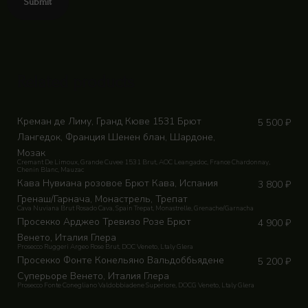
Related products
Креман де Лиму, Гранд Кюве 1531 Брют
5 500
₽
Лангедок, Франция Шенен блан, Шардоне,
Мозак
Cremant De Limoux, Grande Cuvee 1531 Brut, АОС Leangadoc, France Chardonnay,
Chenin Blanc, Mauzac
Кава Нувиана розовое Брют Кава, Испания
3 800
₽
Гренаш/Гарнача, Монастрель, Трепат
Cava Nuviana Brut Rosado Cava, Spain Trepat, Monastrelle, Grenache/Garnacha
Просекко Арджео Тревизо Розе Брют
4 900
₽
Венето, Италия Глера
Prosecco Ruggeri Argeo Rose Brut, DOC Veneto, Ltaly Glera
Просекко Фонте Конельяно Вальдоббьядене
5 200
₽
Суперьоре Венето, Италия Глера
Prosecco Fonte Conegliano Valdobbiadene Superiore, DOCG Veneto, Ltaly Glera