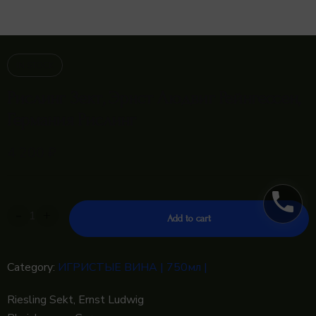
IN STOCK
Рислинг Зект, Эрнст Людвиг Рейнгессен,
Германия Рислинг
4 200
₽
phone
-
+
Add to cart
Category:
ИГРИСТЫЕ ВИНА | 750мл |
Riesling Sekt, Ernst Ludwig