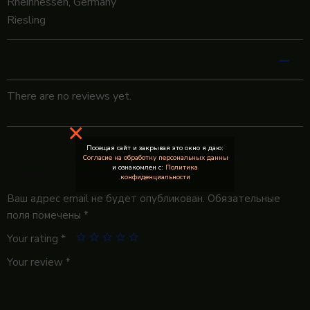
Rheinhessen, Germany
Riesling
Reviews (0)
There are no reviews yet.
×
Посещая сайт и закрывая это окно я даю:
Be the first to review “Рислинг Зект, Эрнст Людвиг
Согласие на обработку персональных данны
и ознакомлен с:
Политика
Рейнгессен, Германия Рислинг”
конфиденциальности
Ваш адрес email не будет опубликован.
Обязательные
поля помечены
*
Your rating
*
Your review
*