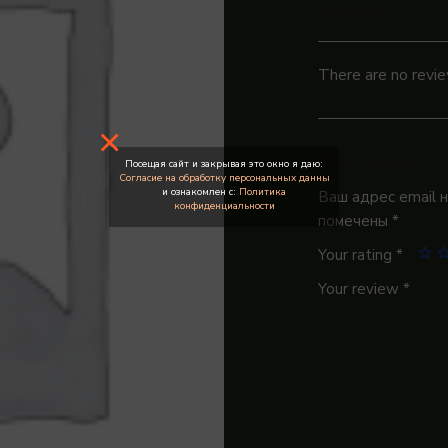
Reviews (0)
There are no revie
×
Be the first to re
Посещая сайт и закрывая это окно я даю:
Согласие на обработку персональных данны
и ознакомлен с:
Политика
Ваш адрес email 
конфиденциальности
помечены
*
Your rating
*
Your review
*