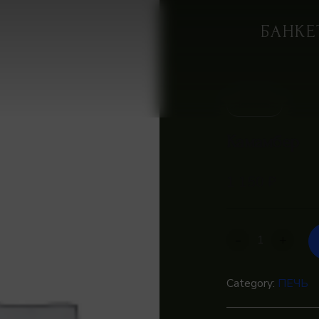
Ple
БАНКЕ
IN STOCK
Камамбер
1 150
₽
-
+
Category:
ПЕЧЬ