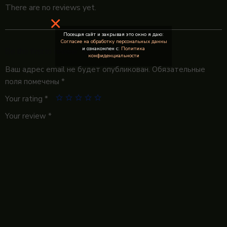
There are no reviews yet.
×
Посещая сайт и закрывая это окно я даю:
Согласие на обработку персональных данны
и ознакомлен с:
Политика
Be the first to review “Квас (800 мл)”
конфиденциальности
Ваш адрес email не будет опубликован.
Обязательные
поля помечены
*
Your rating
*
Your review
*