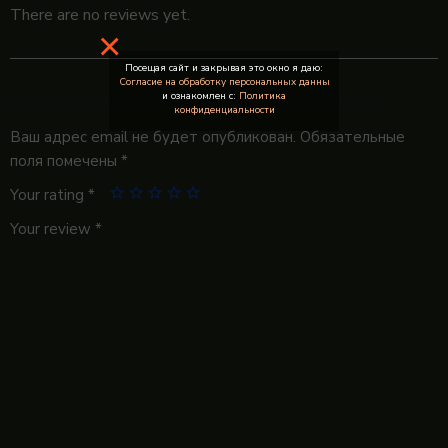
There are no reviews yet.
×
Посещая сайт и закрывая это окно я даю:
Согласие на обработку персональных данны
и ознакомлен с:
Политика
Be the first to review “Манго — Маракуйя (1000 мл )”
конфиденциальности
Ваш адрес email не будет опубликован.
Обязательные
поля помечены
*
Your rating
*
Your review
*