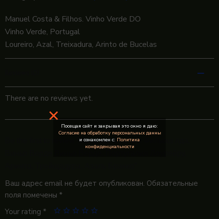
Manuel Costa & Filhos. Vinho Verde DO
Vinho Verde, Portugal
Loureiro, Azal, Treixadura, Arinto de Bucelas
Reviews (0)
There are no reviews yet.
×
Посещая сайт и закрывая это окно я даю:
Согласие на обработку персональных данны
Be the first to review “Мануэль Кошта и Фильош лда.
и ознакомлен с:
Политика
конфиденциальности
Виньо Верде Виньо Верде, Португалия Лоурейру,
Аринто, Трейщадура, Азаль Бранко”
Ваш адрес email не будет опубликован.
Обязательные
поля помечены
*
Your rating
*