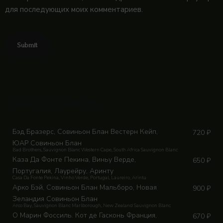
для последующих моих комментариев.
Related products
Бэд Бразерс, Совиньон Блан Вестерн Кейп,
720
₽
ЮАР Совиньон Блан
Bad Brothers, Sauvignon Blanc Western Саре, South Africa Sauvignon Blanc
Каза Да Фонте Пекина, Виньу Верде,
650
₽
Португалия, Лаурейру, Аринту
Casa Da Fonte Pekina, Vinho Verde, Portugal, Laureiro, Arintu
Арко Бэй, Совиньон Блан Мальборо, Новая
900
₽
Зеландия Совиньон Блан
Arco Вау, Sauvignon Blanc Marlborough, New Zealand Sauvignon Blanc
О Марин Фоссиль. Кот де Гасконь Франция,
670
₽