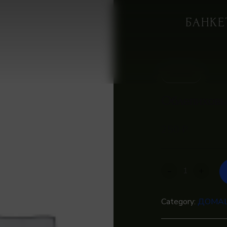
Ple
БАНКЕ
IN STOCK
Облепиховый
250
₽
-
+
Category:
ДОМА