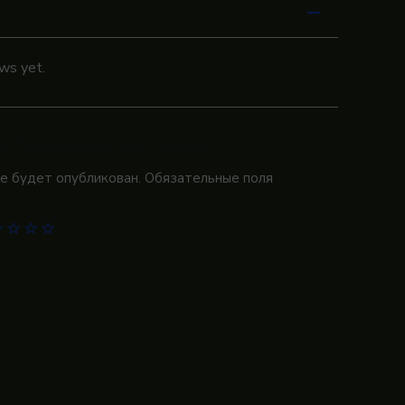
ws yet.
eview “Облепиховый морс (250 мл)”
не будет опубликован.
Обязательные поля