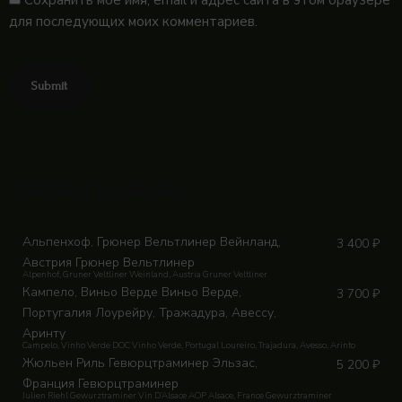
Сохранить моё имя, email и адрес сайта в этом браузере
для последующих моих комментариев.
Related products
Альпенхоф, Грюнер Вельтлинер Вейнланд,
3 400
₽
Австрия Грюнер Вельтлинер
Alpenhof, Gruner Veltliner Weinland, Austria Gruner Veltliner
Кампело, Виньо Верде Виньо Верде,
3 700
₽
Португалия Лоурейру, Тражадура, Авессу,
Аринту
Campelo, Vinho Verde DOC Vinho Verde, Portugal Loureiro, Trajadura, Avesso, Arinto
Жюльен Риль Гевюрцтраминер Эльзас,
5 200
₽
Франция Гевюрцтраминер
Julien Riehl Gewurztraminer Vin D’Alsace АОР Alsace, France Gewurztraminer