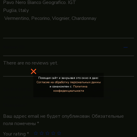
Pavo Nero Bianco Geografico. IGT
Puglia, ltaly
Vermentino, Pecorino, Viognier, Chardonnay
Reviews (0)
There are no reviews yet.
×
Посещая сайт и закрывая это окно я даю:
Согласие на обработку персональных данны
и ознакомлен с:
Политика
Be the first to review “Паво Неро Бьянко Джеографико
конфиденциальности
Апулия, Италия Верментино, Вионье, Шардоне,
Пекорино”
Ваш адрес email не будет опубликован.
Обязательные
поля помечены
*
Your rating
*