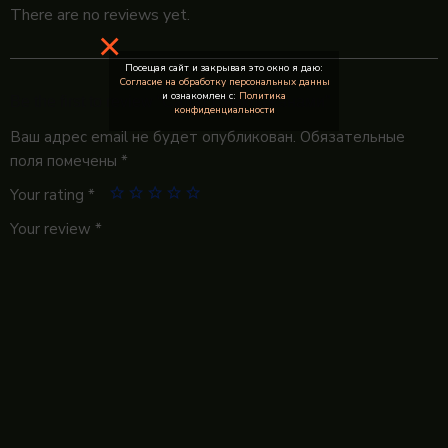
There are no reviews yet.
×
Посещая сайт и закрывая это окно я даю:
Согласие на обработку персональных данны
и ознакомлен с:
Политика
Be the first to review “Салат с баклажанами”
конфиденциальности
Ваш адрес email не будет опубликован.
Обязательные
поля помечены
*
Your rating
*
Your review
*