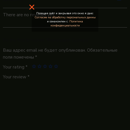
×
Посещая сайт и закрывая это окно я даю:
There are no reviews yet.
Согласие на обработку персональных данны
и ознакомлен с:
Политика
конфиденциальности
Be the first to review “Фанагория Солера”
Ваш адрес email не будет опубликован.
Обязательные
поля помечены
*
Your rating
*
Your review
*