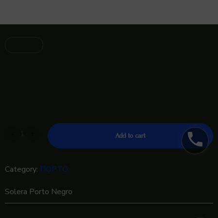
IN STOCK
Фанагория Солера
380
₽
-
+
phone
Add to cart
Category:
ПОРТО
Solera Porto Negro
Reviews (0)