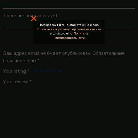
×
There are no reviews yet.
Посещая сайт и закрывая это окно я даю:
Согласие на обработку персональных данны
и ознакомлен с:
Политика
конфиденциальности
Be the first to review “Усадьба Дивноморское. Вечерница”
Ваш адрес email не будет опубликован.
Обязательные
поля помечены
*
Your rating
*
Your review
*