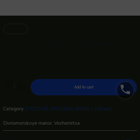
IN STOCK
Усадьба Дивноморское. Вечерница
590
₽
-
+
phone
Add to cart
Category:
РУССКОЕ КРАСНОЕ ВИНО | 125мл |
Divnomorskoye manor. Vechernitsa
Reviews (0)