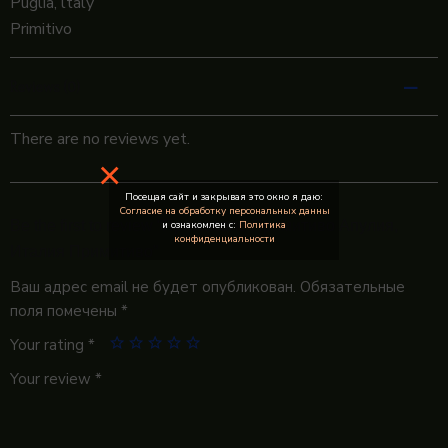
Puglia, ltaly
Primitivo
Reviews (0)
There are no reviews yet.
×
Посещая сайт и закрывая это окно я даю:
Согласие на обработку персональных данны
Be the first to review “Примасоле Примитиво Апулия,
и ознакомлен с:
Политика
конфиденциальности
Италия Примитиво”
Ваш адрес email не будет опубликован.
Обязательные
поля помечены
*
Your rating
*
Your review
*