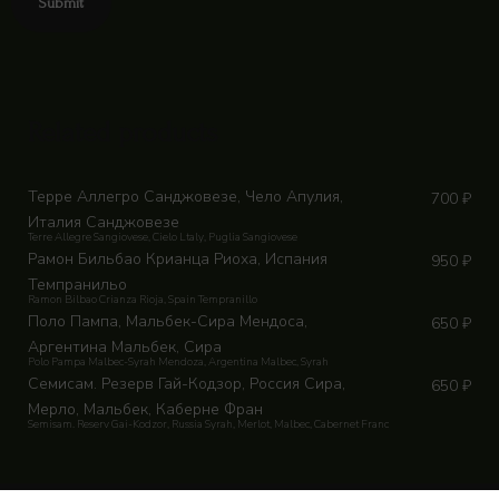
Related products
Терре Аллегро Санджовезе, Чело Апулия,
700
₽
Италия Санджовезе
Terre Allegre Sangiovese, Cielo Ltaly, Puglia Sangiovese
Рамон Бильбао Крианца Риоха, Испания
950
₽
Темпранильо
Ramon Bilbao Crianza Rioja, Spain Tempranillo
Поло Пампа, Мальбек-Сира Мендоса,
650
₽
Аргентина Мальбек, Сира
Polo Pampa Malbec-Syrah Mendoza, Argentina Malbec, Syrah
Семисам. Резерв Гай-Кодзор, Россия Сира,
650
₽
Мерло, Мальбек, Каберне Фран
Semisam. Rеserv Gai-Kodzor, Russia Syrah, Merlot, Malbec, Cabernet Franc
!!!!!!!!!!!!!!