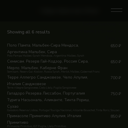
Skip
to
0
Home
/
Магазин
/
Category: Красное вино | 150 мм |
content
Default sorting
Красное вино | 150 мм |
Showing all 6 results
Tags
Поло Пампа, Мальбек-Сира Мендоса,
650
₽
Аргентина Мальбек, Сира
Polo Pampa Malbec-Syrah Mendoza, Argentina Malbec, Syrah
Семисам. Резерв Гай-Кодзор, Россия Сира,
650
₽
Мерло, Мальбек, Каберне Фран
Semisam. Rеserv Gai-Kodzor, Russia Syrah, Merlot, Malbec, Cabernet Franc
Терре Аллегро Санджовезе, Чело Апулия,
700
₽
Италия Санджовезе
Terre Allegre Sangiovese, Cielo Ltaly, Puglia Sangiovese
Галадоро Резерва Лиссабон, Португалия
750
₽
Турига Насьональ, Аликанте, Тинта Рориш,
Сузао
Galodoro Reserva Lisboa, Portugal Touriga Nacional, Alicante Bouschet, Tinta Roriz, Souzao
Примасоле Примитиво Апулия, Италия
850
₽
Примитиво
Primasole Primitivo, IGТ Puglia, Ltaly Primitivo