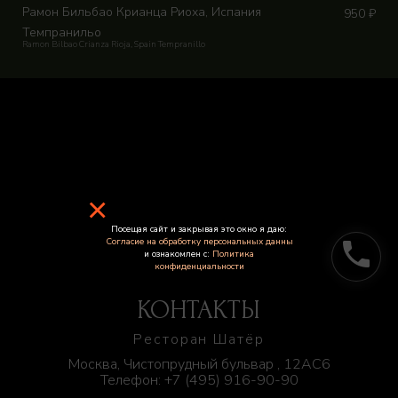
Рамон Бильбао Крианца Риоха, Испания
950
₽
Темпранильо
Ramon Bilbao Crianza Rioja, Spain Tempranillo
×
Посещая сайт и закрывая это окно я даю:
Согласие на обработку персональных данны
phone
и ознакомлен с:
Политика
конфиденциальности
КОНТАКТЫ
Ресторан Шатёр
Москва, Чистопрудный бульвар , 12АС6
Телефон:
+7 (495) 916-90-90