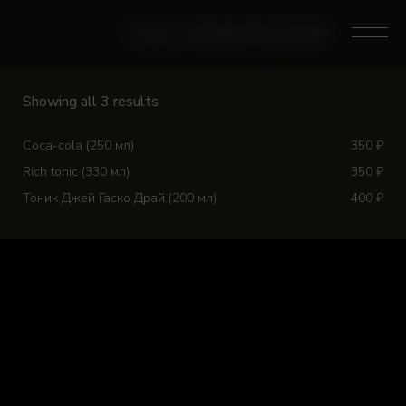
Skip
to
0
Home
/
Магазин
/
Category: ГАЗИРОВАННЫЕ НАПИТКИ
content
Default sorting
ГАЗИРОВАННЫЕ НАПИТКИ
Showing all 3 results
Tags
Coca-cola (250 мл)
350
₽
Rich tonic (330 мл)
350
₽
Тоник Джей Гаско Драй (200 мл)
400
₽