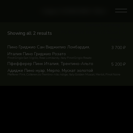
Skip
to
0
Home
/
Магазин
/
Category: РОЗОВОЕ ВИНО | 750мл |
content
Default sorting
РОЗОВОЕ ВИНО | 750мл |
Showing all 2 results
Tags
Пино Гриджио Сан Виджилио Ломбардия,
3 700
₽
Италия Пино Гриджио Розато
Pinot Grigio San Vigilio, Rose Lombardy, Italy Pinot Grigio Rosato
Пфефферер Пинк Италия, Трентино-Альто
5 200
₽
Адидже Пино нуар, Мерло, Мускат золотой
Pfefferer Pink, Colterenzio Trentino-Alto Adige, Italy Golden Muscat, Merlot, Pinot Noire