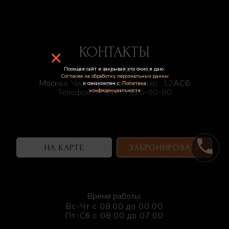
КОНТАКТЫ
×
Ресторан Шатёр
Посещая сайт и закрывая это окно я даю:
Согласие на обработку персональных данны
Москва, Чистопрудный бульвар , 12АС6
и ознакомлен с:
Политика
конфиденциальности
Телефон:
+7 (495) 916-90-90
phone
НА КАРТЕ
ЗАБРОНИРОВАТЬ
Время работы:
Вс-Чт с 08:00 до 00:00
Пт-Сб с 08:00 до 07:00