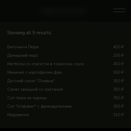
Skip
to
0
Home
/
Магазин
/
Category: Детское меню
content
Default sorting
Детское меню
Showing all 9 results
Tags
Биточки и Пюре
450
₽
Домашний морс
200
₽
Митболы со спагетти в томатном соусе
450
₽
Миничиз с картофелем фри
550
₽
Детский салат "Оливье"
350
₽
Салат овощной со сметаной
350
₽
Суп пюре из курицы
350
₽
Суп "Алфавит" с фрикадельками
350
₽
Медовичок
310
₽