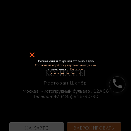
×
Посещая сайт и закрывая это окно я даю:
Согласие на обработку персональных данны
и ознакомлен с:
Политика
КОНТАКТЫ
конфиденциальности
phone
Ресторан Шатёр
Москва, Чистопрудный бульвар , 12АС6
Телефон:
+7 (495) 916-90-90
НА КАРТЕ
ЗАБРОНИРОВАТЬ