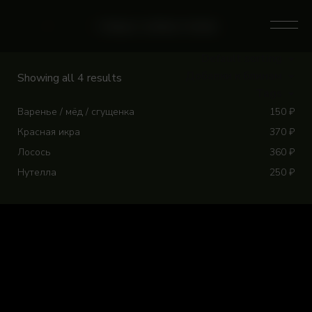
Skip
to
0
Home
/
Магазин
/
Category: Добавки к блинам
content
Default sorting
Добавки к блинам
Showing all 4 results
Tags
Варенье / мёд / сгущенка
150
₽
Красная икра
370
₽
Лосось
360
₽
Нутелла
250
₽