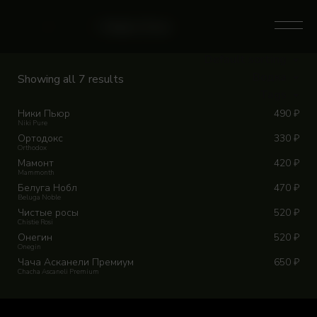
Skip
to
0
Home
/
Магазин
/
Category: Водка
content
Default sorting
Водка
Showing all 7 results
Tags
Ники Пьюр
490
₽
Niki Pure
Ортодокс
330
₽
Orthodox
Мамонт
420
₽
Mammonth
Белуга Нобл
470
₽
Beluga Noble
Чистые росы
520
₽
Chistie Rosi
Онегин
520
₽
Onegin
Чача Асканели Премиум
650
₽
Chacha Ascaneli Premium