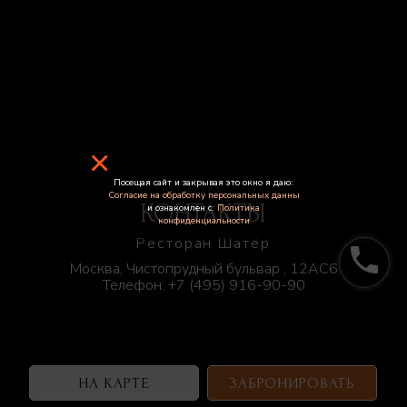
×
Посещая сайт и закрывая это окно я даю:
Согласие на обработку персональных данны
КОНТАКТЫ
и ознакомлен с:
Политика
конфиденциальности
Ресторан Шатёр
phone
Москва, Чистопрудный бульвар , 12АС6
Телефон:
+7 (495) 916-90-90
НА КАРТЕ
ЗАБРОНИРОВАТЬ