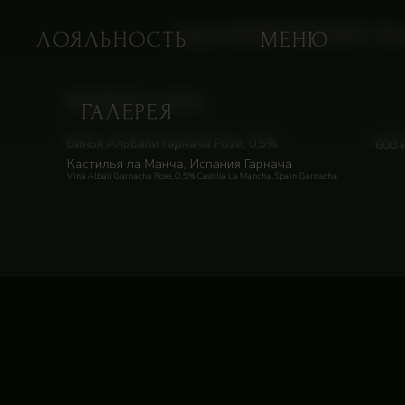
Skip
to
Home
/
Магазин
/
Category: БЕЗАЛКОГОЛЬНОЕ ВИНО | 150мл
ЛОЯЛЬНОСТЬ
МЕНЮ
content
Showing all 2 results
ГАЛЕРЕЯ
Винья Альбали Гарнача Розе, 0,5%
600
Кастилья ла Манча, Испания Гарнача
Vina Albali Garnacha Rose, 0,5% Castilla La Mancha, Spain Garnacha