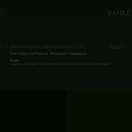
Ple
 |
БАНКЕ
Default sorting
Винья Альбали Совиньон Блан, 0,5%
₽
600
₽
Кастилья ла Манча, Испания Совиньон
Блан
Vina Albali Sauvignon Blanc, 0,5% Castilla La Mancha, Spain Sauvignon Blanc