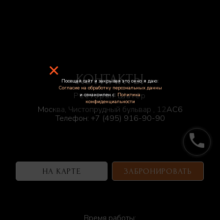
×
КОНТАКТЫ
Посещая сайт и закрывая это окно я даю:
Согласие на обработку персональных данны
Ресторан Шатёр
и ознакомлен с:
Политика
конфиденциальности
Москва, Чистопрудный бульвар , 12АС6
Телефон:
+7 (495) 916-90-90
phone
НА КАРТЕ
ЗАБРОНИРОВАТЬ
Время работы: