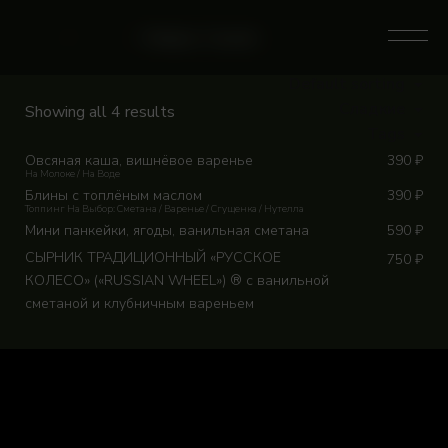
Skip
to
0
Home
/
Магазин
/
Category: Сладкие
content
Default sorting
Сладкие
Showing all 4 results
Tags
Овсяная каша, вишнёвое варенье
390
₽
На Молоке / На Воде
Блины с топлёным маслом
390
₽
Топпинг На Выбор: Сметана / Варенье / Сгущенка / Нутелла
Мини панкейки, ягоды, ванильная сметана
590
₽
СЫРНИК ТРАДИЦИОННЫЙ «РУССКОЕ
750
₽
КОЛЕСО» («RUSSIAN WHEEL») ® с ванильной
сметаной и клубничным вареньем