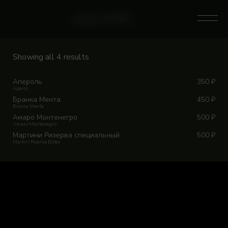
Skip
to
0
Home
/
Магазин
/
Category: БИТТЕРЫ
content
Default sorting
БИТТЕРЫ
Showing all 4 results
Tags
Апероль
350
₽
Aperol
Бранка Мента
450
₽
Branca Menta
Амаро Монтенегро
500
₽
Amaro Montenegro
Мартини Ризерва специальный
500
₽
Martini Riserva Bitter