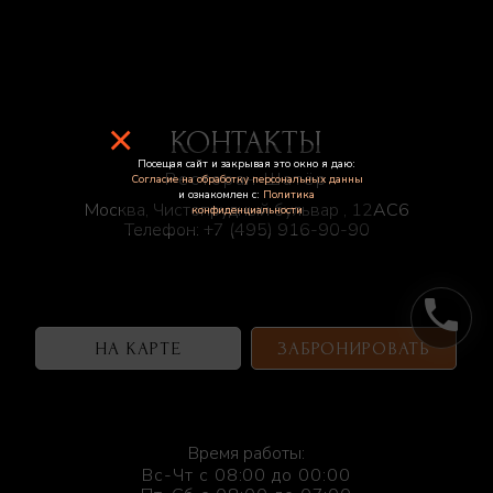
×
КОНТАКТЫ
Посещая сайт и закрывая это окно я даю:
Ресторан Шатёр
Согласие на обработку персональных данны
и ознакомлен с:
Политика
Москва, Чистопрудный бульвар , 12АС6
конфиденциальности
Телефон:
+7 (495) 916-90-90
phone
НА КАРТЕ
ЗАБРОНИРОВАТЬ
Время работы:
Вс-Чт с 08:00 до 00:00