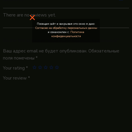
×
There are no reviews yet.
Посещая сайт и закрывая это окно я даю:
Согласие на обработку персональных данны
и ознакомлен с:
Политика
конфиденциальности
Be the first to review “Мартини Ризерва специальный”
Ваш адрес email не будет опубликован.
Обязательные
поля помечены
*
Your rating
*
Your review
*