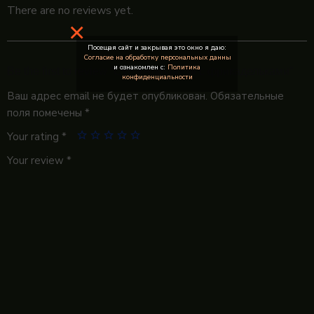
There are no reviews yet.
×
Посещая сайт и закрывая это окно я даю:
Согласие на обработку персональных данны
и ознакомлен с:
Политика
Be the first to review “Суп «Алфавит» с фрикадельками”
конфиденциальности
Ваш адрес email не будет опубликован.
Обязательные
поля помечены
*
Your rating
*
Your review
*